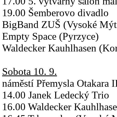
17.00 5. výtvarný salon ma
19.00 Šemberovo divadlo
BigBand ZUŠ (Vysoké Mýt
Empty Space (Pyrzyce)
Waldecker Kauhlhasen (Ko
Sobota 10. 9.
náměstí Přemysla Otakara II
14.00 Janek Ledecký Trio
16.00 Waldecker Kauhlhase