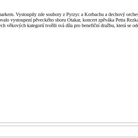
rmarkem. Vystoupily zde soubory z Pyrzyc a Korbachu a dechový orche
dovalo vystoupení pěveckého sboru Otakar, koncert zpěváka Petra Rezka
 věkových kategorií tvořili svá díla pro benefiční dražbu, která se od