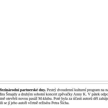
 Mezinárodní partnerské dny.
Pestrý dvoudenní kulturní program na n
Mira Šmajdy a druhým sobotní koncert zpěvačky Anny K. V pátek odpole
stně otevřeli novou pasáž M-klubu. Poté byla za účasti autorů děl zahá
se jí jeho autoři včetně režiséra Petra Šícha.