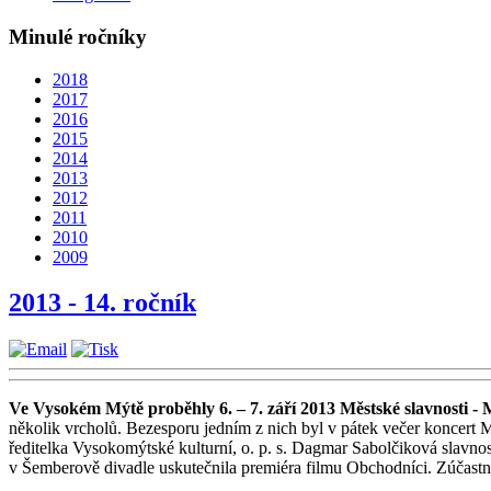
Minulé ročníky
2018
2017
2016
2015
2014
2013
2012
2011
2010
2009
2013 - 14. ročník
Ve Vysokém Mýtě proběhly 6. – 7. září 2013 Městské slavnosti -
několik vrcholů. Bezesporu jedním z nich byl v pátek večer koncert 
ředitelka Vysokomýtské kulturní, o. p. s. Dagmar Sabolčiková slavno
v Šemberově divadle uskutečnila premiéra filmu Obchodníci. Zúčastnili 