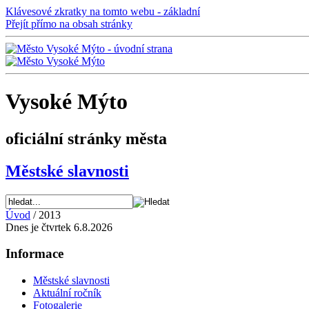
Klávesové zkratky na tomto webu - základní
Přejít přímo na obsah stránky
Vysoké Mýto
oficiální stránky města
Městské slavnosti
Úvod
/ 2013
Dnes je čtvrtek 6.8.2026
Informace
Městské slavnosti
Aktuální ročník
Fotogalerie