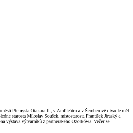
áměstí Přemysla Otakara II., v Amfiteátru a v Šemberově divadle měl
dne starosta Miloslav Soušek, místostarosta František Jiraský a
jena výstava výtvarníků z partnerského Ozorkówa. Večer se