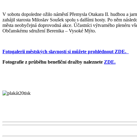
V sobotu dopoledne ožilo náměstí Přemysla Otakara II. hudbou a ja
zahájil starosta Miloslav Soušek spolu s dalšími hosty. Po něm násle
města neobyčejná doprovodná akce. Účastníci výtvarného plenéru všech
Občanskému sdružení Berenika – Vysoké Mýto.
Fotogalerii městských slavností si můžete prohlédnout ZDE.
Fotografie z průběhu benefiční dražby naleznete
ZDE.